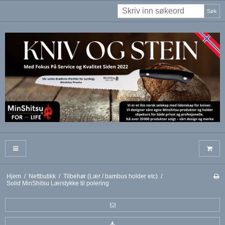
Søk
Hjem
/
Nettbutikk
/
Tilbehør (Lær / bambus holder etc)
/
Solid MinShitsu Lærstykke til polering