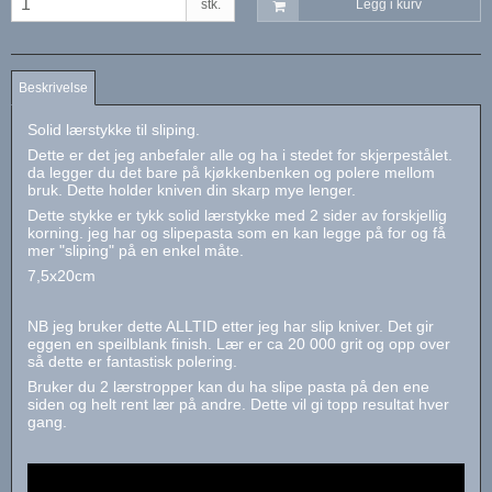
stk.
Legg i kurv
Beskrivelse
Solid lærstykke til sliping.
Dette er det jeg anbefaler alle og ha i stedet for skjerpestålet.
da legger du det bare på kjøkkenbenken og polere mellom
bruk. Dette holder kniven din skarp mye lenger.
Dette stykke er tykk solid lærstykke med 2 sider av forskjellig
korning. jeg har og slipepasta som en kan legge på for og få
mer "sliping" på en enkel måte.
7,5x20cm
NB jeg bruker dette ALLTID etter jeg har slip kniver. Det gir
eggen en speilblank finish. Lær er ca 20 000 grit og opp over
så dette er fantastisk polering.
Bruker du 2 lærstropper kan du ha slipe pasta på den ene
siden og helt rent lær på andre. Dette vil gi topp resultat hver
gang.