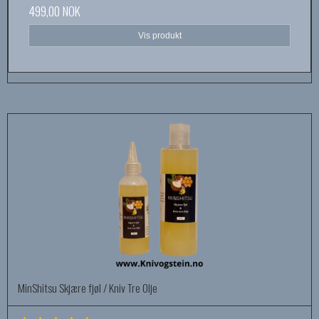
499,00 NOK
Vis produkt
MinShitsu Skjære fjøl / Kniv Tre Olje