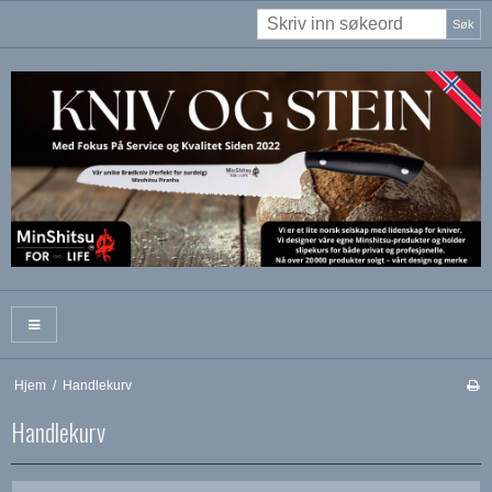
Søk
Hjem
/
Handlekurv
Handlekurv