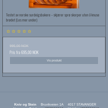
Testet av norske surdeigsbakere – skjærer sprø skorper uten å knuse
brødet (Les mer under)
995,00 NOK
Pris fra
695,00 NOK
Vis produkt
Kniv og Stein
Bruvikveien 1A
4017 STAVANGER